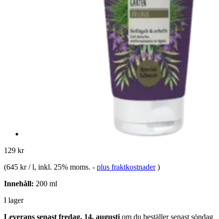
129 kr
(
645 kr / l
, inkl. 25% moms.
-
plus fraktkostnader
)
Innehåll:
200 ml
I lager
Leverans senast fredag, 14. augusti
om du beställer senast
söndag