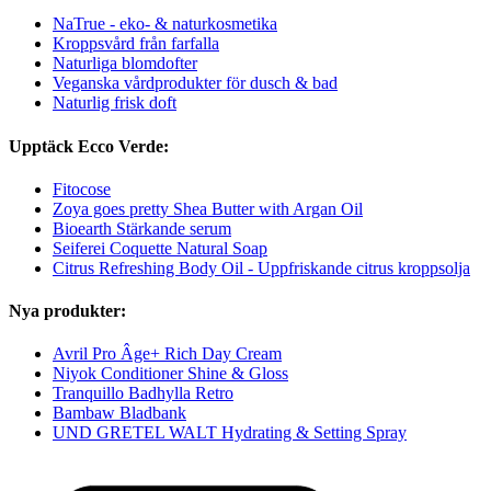
NaTrue - eko- & naturkosmetika
Kroppsvård från farfalla
Naturliga blomdofter
Veganska vårdprodukter för dusch & bad
Naturlig frisk doft
Upptäck Ecco Verde:
Fitocose
Zoya goes pretty Shea Butter with Argan Oil
Bioearth Stärkande serum
Seiferei Coquette Natural Soap
Citrus Refreshing Body Oil - Uppfriskande citrus kroppsolja
Nya produkter:
Avril Pro Âge+ Rich Day Cream
Niyok Conditioner Shine & Gloss
Tranquillo Badhylla Retro
Bambaw Bladbank
UND GRETEL WALT Hydrating & Setting Spray