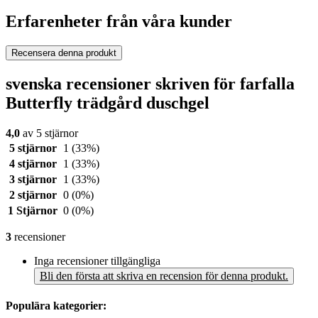
Erfarenheter från våra kunder
Recensera denna produkt
svenska recensioner skriven för farfalla
Butterfly trädgård duschgel
4,0
av 5 stjärnor
5 stjärnor
1
(33%)
4 stjärnor
1
(33%)
3 stjärnor
1
(33%)
2 stjärnor
0
(0%)
1 Stjärnor
0
(0%)
3
recensioner
Inga recensioner tillgängliga
Bli den första att skriva en recension för denna produkt.
Populära kategorier: