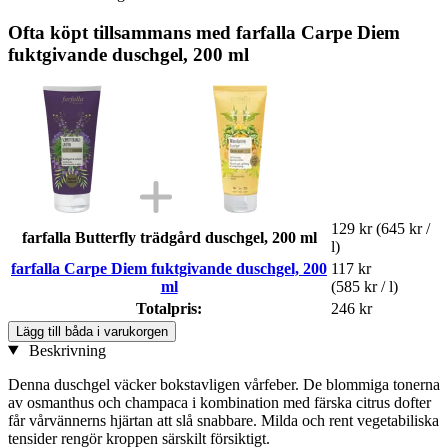
Ofta köpt tillsammans med farfalla Carpe Diem
fuktgivande duschgel, 200 ml
129 kr
(645 kr /
farfalla Butterfly trädgård duschgel, 200 ml
l)
farfalla Carpe Diem fuktgivande duschgel, 200
117 kr
ml
(585 kr / l)
Totalpris:
246 kr
Lägg till båda i varukorgen
Beskrivning
Denna duschgel väcker bokstavligen vårfeber. De blommiga tonerna
av osmanthus och champaca i kombination med färska citrus dofter
får vårvännerns hjärtan att slå snabbare. Milda och rent vegetabiliska
tensider rengör kroppen särskilt försiktigt.