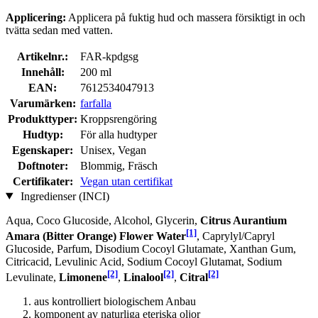
Applicering:
Applicera på fuktig hud och massera försiktigt in och
tvätta sedan med vatten.
Artikelnr.:
FAR-kpdgsg
Innehåll:
200 ml
EAN:
7612534047913
Varumärken:
farfalla
Produkttyper:
Kroppsrengöring
Hudtyp:
För alla hudtyper
Egenskaper:
Unisex, Vegan
Doftnoter:
Blommig, Fräsch
Certifikater:
Vegan utan certifikat
Ingredienser (INCI)
Aqua, Coco Glucoside, Alcohol, Glycerin,
Citrus Aurantium
[1]
Amara (Bitter Orange) Flower Water
, Caprylyl/Capryl
Glucoside, Parfum, Disodium Cocoyl Glutamate, Xanthan Gum,
Citricacid, Levulinic Acid, Sodium Cocoyl Glutamat, Sodium
[2]
[2]
[2]
Levulinate,
Limonene
,
Linalool
,
Citral
aus kontrolliert biologischem Anbau
komponent av naturliga eteriska oljor