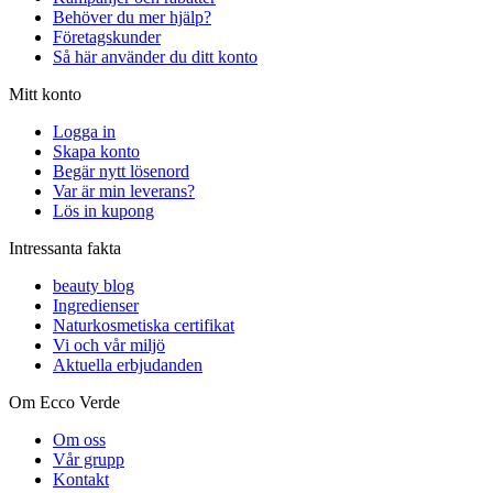
Behöver du mer hjälp?
Företagskunder
Så här använder du ditt konto
Mitt konto
Logga in
Skapa konto
Begär nytt lösenord
Var är min leverans?
Lös in kupong
Intressanta fakta
beauty blog
Ingredienser
Naturkosmetiska certifikat
Vi och vår miljö
Aktuella erbjudanden
Om Ecco Verde
Om oss
Vår grupp
Kontakt