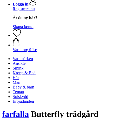
Logga in
Registrera nu
Är du
ny här?
Skapa konto
Varukorg
0 kr
Varumärken
Ansikte
Smink
Kropp & Bad
Hår
Män
Baby & barn
Teman
Solskydd
Erbjudanden
farfalla
Butterfly trädgård