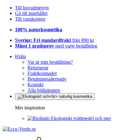
Till huvudmenyn
Gå till innehållet
Till varukorgen
100% naturkosmetika
Sverige: Fri standardfrakt
från 890 kr
Minst 1 gratisprov
med varje beställning
Hjälp
Var är min beställning?
Returnerar
Fraktkostnader
Betalningsalternativ
Kontakt
Alla hjälpämnen
Mer inspiration
Ekologiskt tvättmedel och mer