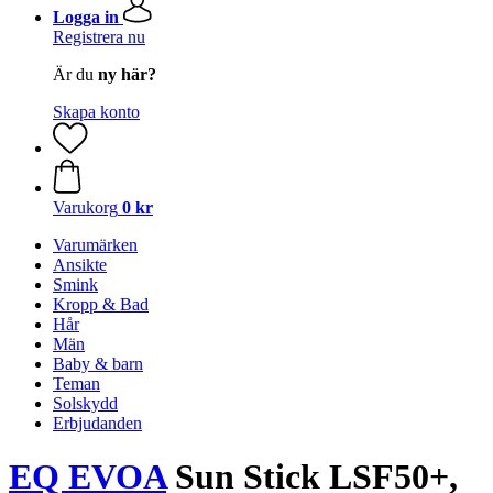
Logga in
Registrera nu
Är du
ny här?
Skapa konto
Varukorg
0 kr
Varumärken
Ansikte
Smink
Kropp & Bad
Hår
Män
Baby & barn
Teman
Solskydd
Erbjudanden
EQ EVOA
Sun Stick LSF50+,