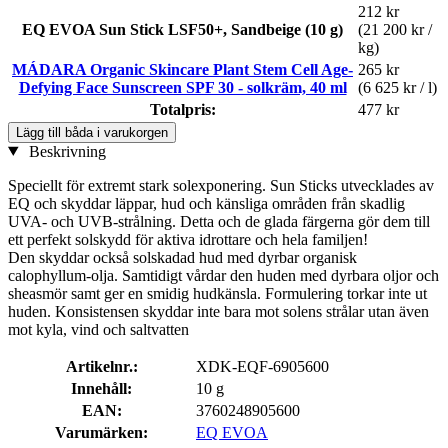
212 kr
EQ EVOA Sun Stick LSF50+, Sandbeige (10 g)
(21 200 kr /
kg)
MÁDARA Organic Skincare Plant Stem Cell Age-
265 kr
Defying Face Sunscreen SPF 30 - solkräm, 40 ml
(6 625 kr / l)
Totalpris:
477 kr
Lägg till båda i varukorgen
Beskrivning
Speciellt för extremt stark solexponering. Sun Sticks utvecklades av
EQ och skyddar läppar, hud och känsliga områden från skadlig
UVA- och UVB-strålning. Detta och de glada färgerna gör dem till
ett perfekt solskydd för aktiva idrottare och hela familjen!
Den skyddar också solskadad hud med dyrbar organisk
calophyllum-olja. Samtidigt vårdar den huden med dyrbara oljor och
sheasmör samt ger en smidig hudkänsla. Formulering torkar inte ut
huden. Konsistensen skyddar inte bara mot solens strålar utan även
mot kyla, vind och saltvatten
Artikelnr.:
XDK-EQF-6905600
Innehåll:
10 g
EAN:
3760248905600
Varumärken:
EQ EVOA