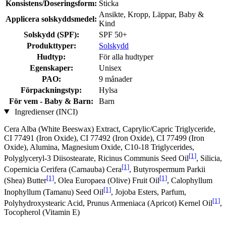
Konsistens/Doseringsform:
Sticka
Ansikte, Kropp, Läppar, Baby &
Applicera solskyddsmedel:
Kind
Solskydd (SPF):
SPF 50+
Produkttyper:
Solskydd
Hudtyp:
För alla hudtyper
Egenskaper:
Unisex
PAO:
9 månader
Förpackningstyp:
Hylsa
För vem - Baby & Barn:
Barn
Ingredienser (INCI)
Cera Alba (White Beeswax) Extract, Caprylic/Capric Triglyceride,
CI 77491 (Iron Oxide), CI 77492 (Iron Oxide), CI 77499 (Iron
Oxide), Alumina, Magnesium Oxide, C10-18 Triglycerides,
[1]
Polyglyceryl-3 Diisostearate, Ricinus Communis Seed Oil
, Silicia,
[1]
Copernicia Cerifera (Carnauba) Cera
, Butyrospermum Parkii
[1]
[1]
(Shea) Butter
, Olea Europaea (Olive) Fruit Oil
, Calophyllum
[1]
Inophyllum (Tamanu) Seed Oil
, Jojoba Esters, Parfum,
[1]
Polyhydroxystearic Acid, Prunus Armeniaca (Apricot) Kernel Oil
,
Tocopherol (Vitamin E)