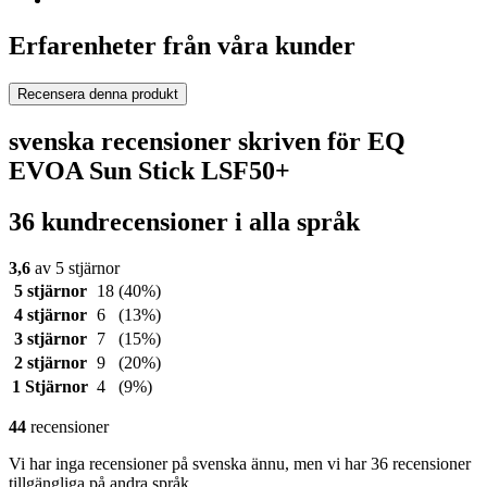
Erfarenheter från våra kunder
Recensera denna produkt
svenska recensioner skriven för EQ
EVOA Sun Stick LSF50+
36 kundrecensioner i alla språk
3,6
av 5 stjärnor
5 stjärnor
18
(40%)
4 stjärnor
6
(13%)
3 stjärnor
7
(15%)
2 stjärnor
9
(20%)
1 Stjärnor
4
(9%)
44
recensioner
Vi har inga recensioner på svenska ännu, men vi har 36 recensioner
tillgängliga på andra språk.