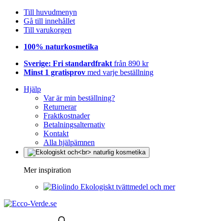
Till huvudmenyn
Gå till innehållet
Till varukorgen
100% naturkosmetika
Sverige: Fri standardfrakt
från 890 kr
Minst 1 gratisprov
med varje beställning
Hjälp
Var är min beställning?
Returnerar
Fraktkostnader
Betalningsalternativ
Kontakt
Alla hjälpämnen
Mer inspiration
Ekologiskt tvättmedel och mer