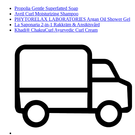
Propolia Gentle Superfatted Soap
Avril Curl Moisturizing Shampoo
PHYTORELAX LABORATORIES Argan Oil Shower Gel
La Saponaria 2-in-1 Rakkräm & Ansiktsvård
Khadi® ChakraCurl Ayurvedic Curl Cream