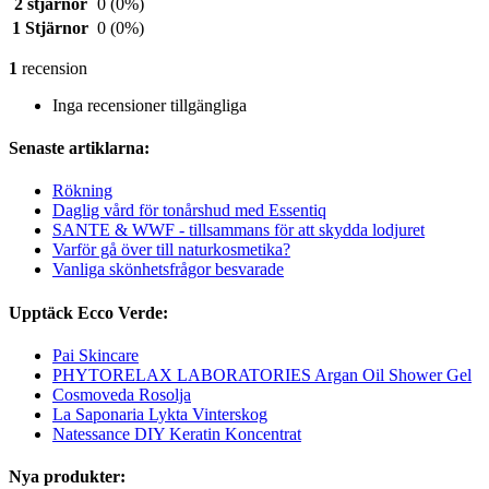
2 stjärnor
0
(0%)
1 Stjärnor
0
(0%)
1
recension
Inga recensioner tillgängliga
Senaste artiklarna:
Rökning
Daglig vård för tonårshud med Essentiq
SANTE & WWF - tillsammans för att skydda lodjuret
Varför gå över till naturkosmetika?
Vanliga skönhetsfrågor besvarade
Upptäck Ecco Verde:
Pai Skincare
PHYTORELAX LABORATORIES Argan Oil Shower Gel
Cosmoveda Rosolja
La Saponaria Lykta Vinterskog
Natessance DIY Keratin Koncentrat
Nya produkter: