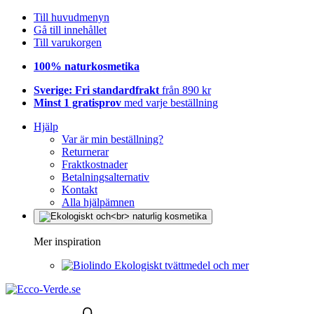
Till huvudmenyn
Gå till innehållet
Till varukorgen
100% naturkosmetika
Sverige: Fri standardfrakt
från 890 kr
Minst 1 gratisprov
med varje beställning
Hjälp
Var är min beställning?
Returnerar
Fraktkostnader
Betalningsalternativ
Kontakt
Alla hjälpämnen
Mer inspiration
Ekologiskt tvättmedel och mer