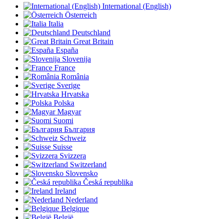
International (English)
Österreich
Italia
Deutschland
Great Britain
España
Slovenija
France
România
Sverige
Hrvatska
Polska
Magyar
Suomi
България
Schweiz
Suisse
Svizzera
Switzerland
Slovensko
Česká republika
Ireland
Nederland
Belgique
België