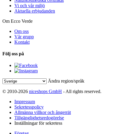
Naturkosmetiska certifikat
Vi och vår miljö
Aktuella erbjudanden
Om Ecco Verde
Om oss
Vår grupp
Kontakt
Följ oss på
Ändra region/språk
© 2010-2026
niceshops GmbH
- All rights reserved.
Impressum
Sekretesspolicy
Allmänna villkor och ångerrät
Tillgänglighetsredogörelse
Inställningar för sekretess
Företag