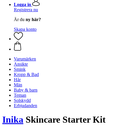
Logga in
Registrera nu
Är du
ny här?
Skapa konto
Varumärken
Ansikte
Smink
Kropp & Bad
Hår
Män
Baby & barn
Teman
Solskydd
Erbjudanden
Inika
Skincare Starter Kit