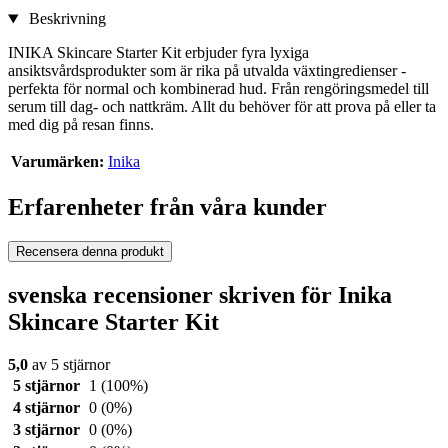
Beskrivning
INIKA Skincare Starter Kit erbjuder fyra lyxiga
ansiktsvårdsprodukter som är rika på utvalda växtingredienser -
perfekta för normal och kombinerad hud. Från rengöringsmedel till
serum till dag- och nattkräm. Allt du behöver för att prova på eller ta
med dig på resan finns.
Varumärken:
Inika
Erfarenheter från våra kunder
Recensera denna produkt
svenska recensioner skriven för Inika
Skincare Starter Kit
5,0
av 5 stjärnor
5 stjärnor
1
(100%)
4 stjärnor
0
(0%)
3 stjärnor
0
(0%)